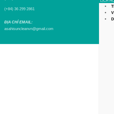
LỊCH H
T
(+84) 36 299 2861
LIÊN H
V
D
ĐỊA CHỈ EMAIL:
asahisuncleanvn@gmail.com