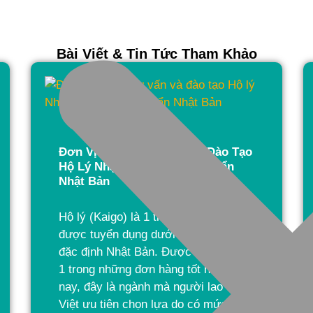
Bài Viết & Tin Tức Tham Khảo
Đơn Vị Hỗ Trợ, Tư Vấn Và Đào Tạo
Hộ Lý Nhật Bản Đạt Tiêu Chuẩn
Nhật Bản
Hộ lý (Kaigo) là 1 trong những ngành
được tuyển dụng dưới visa kỹ năng
đặc định Nhật Bản. Được đánh giá là
1 trong những đơn hàng tốt nhất hiện
nay, đây là ngành mà người lao động
Việt ưu tiên chọn lựa do có mức