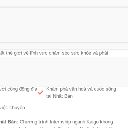
ọc
của Asahi Sun Clean Việt Nam
đang mở ra những cơ
 và mong muốn góp phần vào việc cải thiện chất lượng
 kết hợp với việc trải nghiệm văn hóa và cuộc sống tại
hất thế giới về lĩnh vực chăm sóc sức khỏe và phát
Trình Internship Ngành Kaigo Tại
Clean Việt Nam
với cộng đồng địa
Khám phá văn hoá và cuộc sống
tại Nhật Bản
việc chuyên
hật Bản:
Chương trình Internship ngành Kaigo không