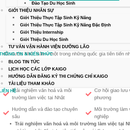
Đào Tạo Du Học Sinh
GIỚI THIỆU NHÂN SỰ
Giới Thiệu Thực Tập Sinh Kỹ Năng
Giới Thiệu Thực Tập Sinh Kỹ Năng Đặc Định
Chương trình Internship ngành Kaigo
tại các trường Đại h
Giới Thiệu Internship
hội vô cùng hấp dẫn cho những sinh viên có niềm đam mê
Giới Thiệu Du Học Sinh
cuộc sống của người cao tuổi. Đặc biệt, điều này còn được
TƯ VẤN VẬN HÀNH VIỆN DƯỠNG LÃO
đất nước Nhật Bản – một trong những quốc gia tiên tiến n
THÔNG TIN & KIẾN THỨC
triển con người.
BLOG TIN TỨC
THÔNG TIN CHƯƠNG TRÌNH HỌC
LỊCH HỌC CÁC LỚP KAIGO
Những Lợi Ích Khi Tham Gia Chương 
HƯỚNG DẪN ĐĂNG KÝ THI CHỨNG CHỈ KAIGO
Các Trường Đại Học Của Asahi Sun 
TÀI LIỆU THAM KHẢO
Trải nghiệm văn hoá và môi
Cơ hội giao lưu 
LIÊN HỆ
trường làm việc tại Nhật
phương
Hướng dẫn và đào tạo chuyên
Môi trường làm 
sâu
nghiệp
Trải nghiệm văn hoá và môi trường làm việc tại N