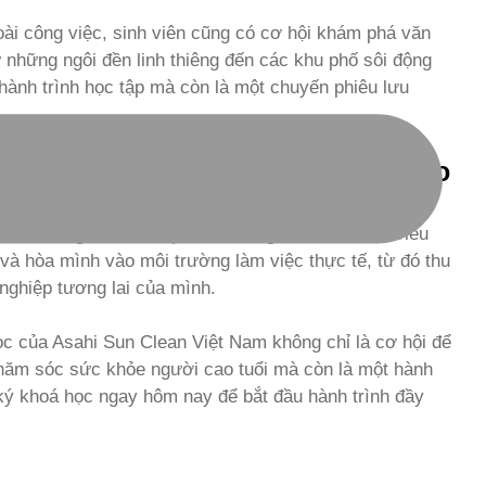
ài công việc, sinh viên cũng có cơ hội khám phá văn
 những ngôi đền linh thiêng đến các khu phố sôi động
 hành trình học tập mà còn là một chuyến phiêu lưu
ương Trình Internship Ngành Kaigo
Sun Clean Việt Nam
với thời gian thực tập là 12 tháng tại Nhật Bản. Điều
 và hòa mình vào môi trường làm việc thực tế, từ đó thu
ghiệp tương lai của mình.
ọc của Asahi Sun Clean Việt Nam không chỉ là cơ hội để
chăm sóc sức khỏe người cao tuổi mà còn là một hành
ký khoá học ngay hôm nay để bắt đầu hành trình đầy