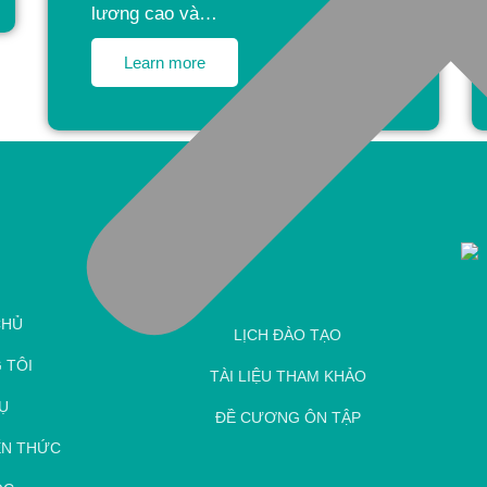
lương cao và…
Learn more
CHỦ
LỊCH ĐÀO TẠO
 TÔI
TÀI LIỆU THAM KHẢO
Ụ
ĐỀ CƯƠNG ÔN TẬP
ẾN THỨC