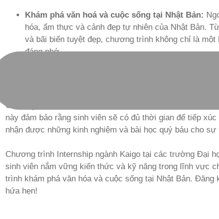
Khám phá văn hoá và cuộc sống tại Nhật Bản:
Ngo
hóa, ẩm thực và cảnh đẹp tự nhiên của Nhật Bản. Từ
và bãi biển tuyệt đẹp, chương trình không chỉ là một
đáng nhớ.
Hình Thức Và Thời Gian Đào Tạo Ch
Tại Các Trường Đại Học Của Asahi 
Chương trình được tổ chức dưới hình thức đào tạo offline, 
này đảm bảo rằng sinh viên sẽ có đủ thời gian để tiếp xúc
nhận được những kinh nghiệm và bài học quý báu cho sự n
Chương trình Internship ngành Kaigo tại các trường Đại h
sinh viên nắm vững kiến thức và kỹ năng trong lĩnh vực 
trình khám phá văn hóa và cuộc sống tại Nhật Bản. Đăng 
hứa hẹn!