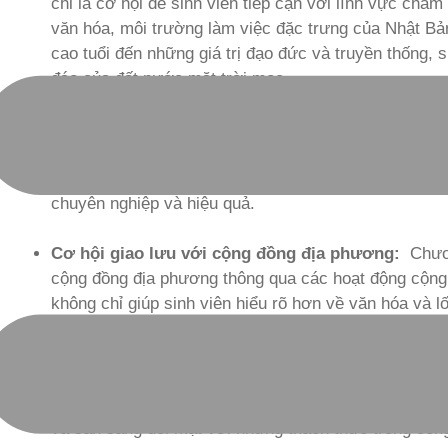
chỉ là cơ hội để sinh viên tiếp cận với lĩnh vực chă
văn hóa, môi trường làm việc đặc trưng của Nhật Bản
cao tuổi đến những giá trị đạo đức và truyền thống,
đáo của đất nước mặt trời mọc.
Hướng dẫn và đào tạo chuyên sâu:
Sinh viên tham
các chuyên gia hàng đầu trong lĩnh vực Kaigo. Không 
vững kiến thức và kỹ năng cần thiết để thực hiện c
chuyên nghiệp và hiệu quả.
Cơ hội giao lưu với cộng đồng địa phương:
Chươn
cộng đồng địa phương thông qua các hoạt động cộng
không chỉ giúp sinh viên hiểu rõ hơn về văn hóa và 
học tập và làm việc đa văn hóa, phản ánh xu hướng 
Môi trường làm việc chuyên nghiệp:
Thực tế làm vi
luyện kỹ năng làm việc nhóm, quản lý thời gian mà còn
và sẵn sàng đối mặt với những thách thức trong công