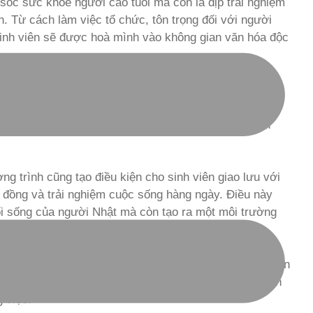
m sóc sức khỏe người cao tuổi mà còn là dịp trải nghiệm
. Từ cách làm việc tổ chức, tôn trọng đối với người
 sinh viên sẽ được hoà mình vào không gian văn hóa độc
 gia chương trình sẽ được hướng dẫn và đào tạo bởi
chỉ là lý thuyết mà còn là thực tiễn, sinh viên sẽ nắm
ông việc chăm sóc sức khỏe người cao tuổi một cách
g trình cũng tạo điều kiện cho sinh viên giao lưu với
 đồng và trải nghiệm cuộc sống hàng ngày. Điều này
lối sống của người Nhật mà còn tạo ra một môi trường
toàn cầu hóa trong lĩnh vực chăm sóc sức khỏe.
ệc trong môi trường Kaigo không chỉ giúp sinh viên rèn
 giúp họ phát triển khả năng giải quyết vấn đề, tự tin
 việc.